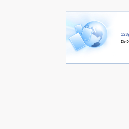
123
Die D